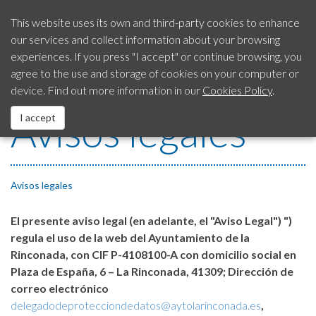
This website uses its own and third-party cookies to enhance
our services and collect information about your browsing
Our City
experiences. If you press "I accept" or continue browsing, you
SAC
Citizen’s Advice
954 792 413
agree to the use and storage of cookies on your computer or
Service
device. Find out more information in our
Cookies Policy
.
City Council
Avisos legales
I accept
EUROPEAN Funds
Services
Avisos legales
El presente aviso legal (en adelante, el "Aviso Legal") ")
Contact us
regula el uso de la web del Ayuntamiento de la
Rinconada, con CIF P-4108100-A con domicilio social en
Fraud Notification System
Plaza de España, 6 – La Rinconada, 41309; Dirección de
correo electrónico
Legal Notice
delegadodeprotecciondedatos@aytolarinconada.es
,