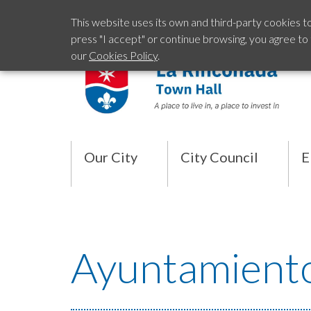
This website uses its own and third-party cookies t
press "I accept" or continue browsing, you agree to
our
Cookies Policy
.
Our City
City Council
E
Ayuntamient