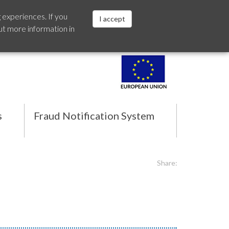
 experiences. If you
I accept
ut more information in
Español
s
Fraud Notification System
Share: