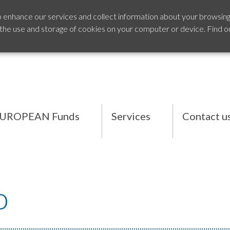
o enhance our services and collect information about your browsing
 the use and storage of cookies on your computer or device. Find o
UROPEAN Funds
Services
Contact u
o