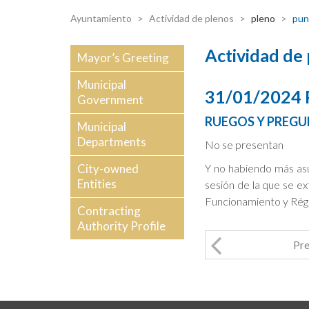
Ayuntamiento
Actividad de plenos
pleno
pun
Actividad de
Mayor’s Greeting
Municipal
31/01/2024
Government
RUEGOS Y PREGU
Municipal
Departments
No se presentan
City-owned
Y no habiendo más asun
Entities
sesión de la que se ex
Funcionamiento y Régi
Contracting
Authority Profile
Pre