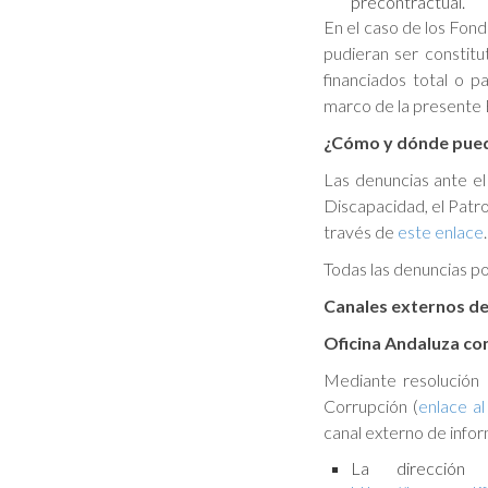
precontractual.
En el caso de los Fo
pudieran ser constitu
financiados total o 
marco de la presente 
¿Cómo y dónde pued
Las denuncias ante e
Discapacidad, el Patr
través de
este enlace
.
Todas las denuncias po
Canales externos de
Oficina Andaluza con
Mediante resolución 
Corrupción (
enlace a
canal externo de infor
La dirección