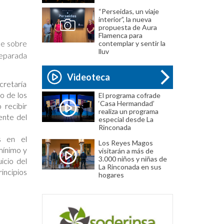
“Perseidas, un viaje
interior”, la nueva
propuesta de Aura
Flamenca para
ble sobre
contemplar y sentir la
lluv
 separada
Videoteca
cretaría
o de los
El programa cofrade
‘Casa Hermandad’
 recibir
realiza un programa
gente del
especial desde La
Rinconada
s en el
Los Reyes Magos
mínimo y
visitarán a más de
3.000 niños y niñas de
icio del
La Rinconada en sus
incipios
hogares