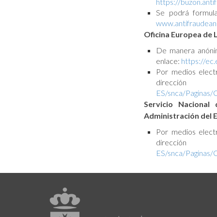
https://buzon.anti
Se podrá formula
www.antifraudeand
Oficina Europea de 
De manera anónima
enlace:
https://ec
Por medios electr
direcc
ES/snca/Paginas/
Servicio Nacional
Administración del 
Por medios electr
direcc
ES/snca/Paginas/