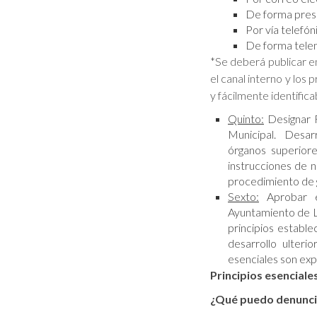
De forma prese
Por vía telefón
De forma telem
*Se deberá publicar en
el canal interno y los
y fácilmente identifica
Quinto:
Designar R
Municipal. Desarr
órganos superiore
instrucciones de n
procedimiento de 
Sexto:
Aprobar el
Ayuntamiento de L
principios estable
desarrollo ulter
esenciales son exp
Principios esenciale
¿Qué puedo denunci