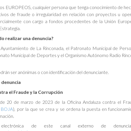
ndos EUROPEOS, cualquier persona que tenga conocimiento de he
tivos de fraude o irregularidad en relación con proyectos u ope
parcialmente con cargo a fondos procedentes de la Unión Europ
Estrategia.
o realizar una denuncia?
l Ayuntamiento de La Rinconada, el Patronato Municipal de Pers
onato Municipal de Deportes y el Organismo Autónomo Radio Rinc
drán ser anónimas o con identificación del denunciante.
 denuncia
tra el Fraude y la Corrupción
de 20 de marzo de 2023 de la Oficina Andaluza contra el Fra
l BOJA
), por la que se crea y se ordena la puesta en funcionami
mación.
 electrónica de este canal externo de denunci