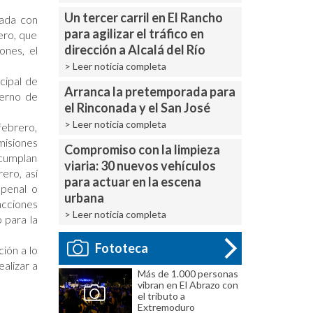
Un tercer carril en El Rancho
nada con
para agilizar el tráfico en
ero, que
dirección a Alcalá del Río
ones, el
> Leer noticia completa
cipal de
Arranca la pretemporada para
terno de
el Rinconada y el San José
> Leer noticia completa
febrero,
misiones
Compromiso con la limpieza
 cumplan
viaria: 30 nuevos vehículos
ero, así
para actuar en la escena
 penal o
urbana
acciones
> Leer noticia completa
 para la
Fototeca
ión a lo
alizar a
Más de 1.000 personas
vibran en El Abrazo con
el tributo a
Extremoduro