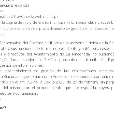
ncial, previa cita
ica
ática a través de la web municipal
 la página de inicio de la web municipal información clara y accesi
 principios esenciales del procedimiento de gestión, en una sección
ble.
esponsable del Sistema al titular de la asesoría jurídica de la Se
ollará sus funciones de forma independiente y autónoma respect
s y directivos del Ayuntamiento de La Rinconada, no pudiendo
ingún tipo en su ejercicio. Será responsable de la tramitación dili
gestión de informaciones.
 procedimiento de gestión de las informaciones recibida
a Rinconada que se une como Anexo, que responde al contenido 
cidos en el art. 9.2 de la Ley 2/2023, de 20 de febrero, sin perju
ior del mismo por el procedimiento que corresponda, cuyos pr
uestos a continuación.
s
ar?