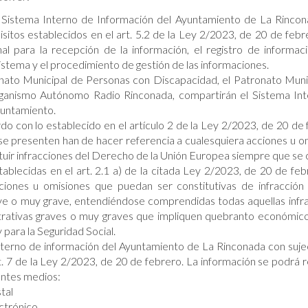
 Sistema Interno de Información del Ayuntamiento de La Rinco
uisitos establecidos en el art. 5.2 de la Ley 2/2023, de 20 de febr
l para la recepción de la información, el registro de informaci
stema y el procedimiento de gestión de las informaciones.
nato Municipal de Personas con Discapacidad, el Patronato Muni
ganismo Autónomo Radio Rinconada, compartirán el Sistema In
yuntamiento.
o con lo establecido en el artículo 2 de la Ley 2/2023, de 20 de 
se presenten han de hacer referencia a cualesquiera acciones u o
tuir infracciones del Derecho de la Unión Europea siempre que se
tablecidas en el art. 2.1 a) de la citada Ley 2/2023, de 20 de febr
iones u omisiones que puedan ser constitutivas de infracción
ave o muy grave, entendiéndose comprendidas todas aquellas infr
trativas graves o muy graves que impliquen quebranto económico
 para la Seguridad Social.
nterno de información del Ayuntamiento de La Rinconada con sujec
t. 7 de la Ley 2/2023, de 20 de febrero. La información se podrá re
ientes medios:
tal
ctrónico