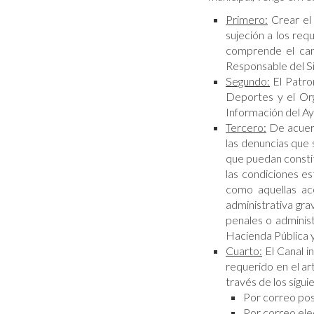
Primero:
Crear el
sujeción a los req
comprende el cana
Responsable del Si
Segundo:
El Patro
Deportes y el Or
Información del A
Tercero:
De acuerd
las denuncias que 
que puedan consti
las condiciones es
como aquellas acc
administrativa gr
penales o adminis
Hacienda Pública y
Cuarto:
El Canal i
requerido en el ar
través de los sigu
Por correo pos
Por correo ele