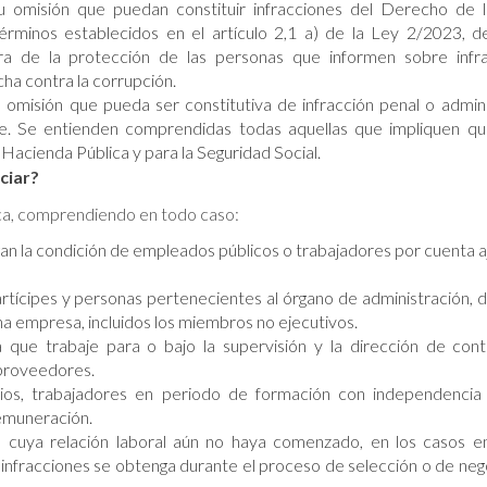
u omisión que puedan constituir infracciones del Derecho de 
érminos establecidos en el artículo 2,1 a) de la Ley 2/2023, 
ora de la protección de las personas que informen sobre infr
cha contra la corrupción.
 omisión que pueda ser constitutiva de infracción penal o admini
e. Se entienden comprendidas todas aquellas que impliquen q
Hacienda Pública y para la Seguridad Social.
ciar?
ica, comprendiendo en todo caso:
n la condición de empleados públicos o trabajadores por cuenta a
artícipes y personas pertenecientes al órgano de administración, d
na empresa, incluidos los miembros no ejecutivos.
 que trabaje para o bajo la supervisión y la dirección de contr
 proveedores.
arios, trabajadores en periodo de formación con independenci
remuneración.
 cuya relación laboral aún no haya comenzado, en los casos e
infracciones se obtenga durante el proceso de selección o de neg