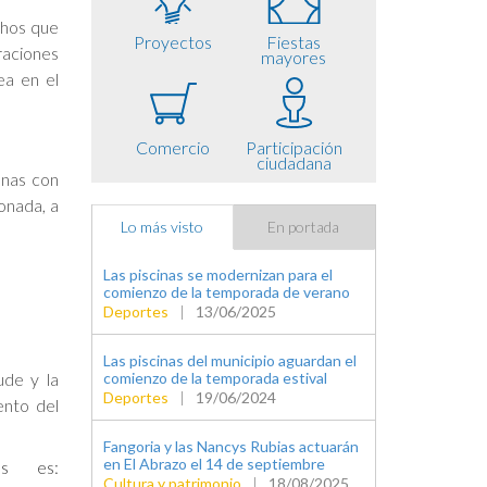
chos que
Proyectos
Fiestas
raciones
mayores
ea en el
Comercio
Participación
ciudadana
onas con
onada, a
Lo más visto
En portada
Las piscinas se modernizan para el
comienzo de la temporada de verano
Deportes
|
13/06/2025
Las piscinas del municipio aguardan el
ude y la
comienzo de la temporada estival
Deportes
|
19/06/2024
ento del
Fangoria y las Nancys Rubias actuarán
en El Abrazo el 14 de septiembre
as es:
Cultura y patrimonio
|
18/08/2025