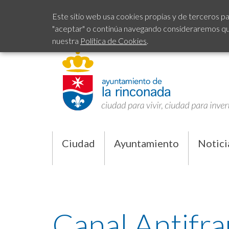
Este sitio web usa cookies propias y de terceros pa
"aceptar" o continúa navegando consideraremos que 
nuestra
Política de Cookies
.
Ciudad
Ayuntamiento
Notici
Canal Antifr