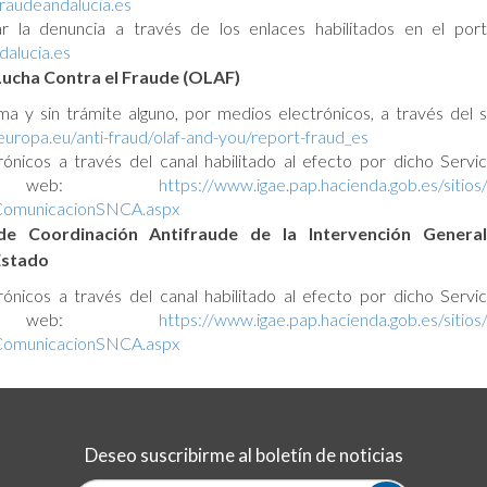
fraudeandalucia.es
r la denuncia a través de los enlaces habilitados en el por
alucia.es
Lucha Contra el Fraude (OLAF)
 y sin trámite alguno, por medios electrónicos, a través del s
.europa.eu/anti-fraud/olaf-and-you/report-fraud_es
ónicos a través del canal habilitado al efecto por dicho Servic
ión web:
https://www.igae.pap.hacienda.gob.es/sitios/
ComunicacionSNCA.aspx
 de Coordinación Antifraude de la Intervención Genera
Estado
ónicos a través del canal habilitado al efecto por dicho Servic
ión web:
https://www.igae.pap.hacienda.gob.es/sitios/
ComunicacionSNCA.aspx
Deseo suscribirme al boletín de noticias