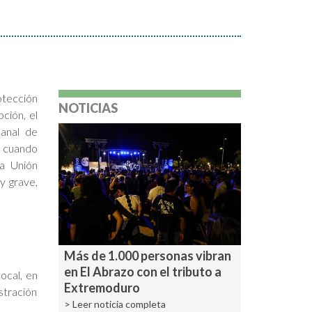
otección
NOTICIAS
ción, el
anal de
a cuando
la Unión
y grave,
Más de 1.000 personas vibran
en El Abrazo con el tributo a
ocal, en
Extremoduro
stración
> Leer noticia completa