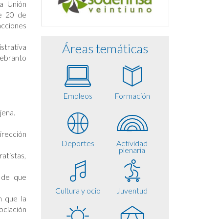
la Unión
de 20 de
acciones
Áreas temáticas
strativa
uebranto
Empleos
Formación
jena.
irección
Deportes
Actividad
plenaria
atistas,
a de que
Cultura y ocio
Juventud
n que la
ociación