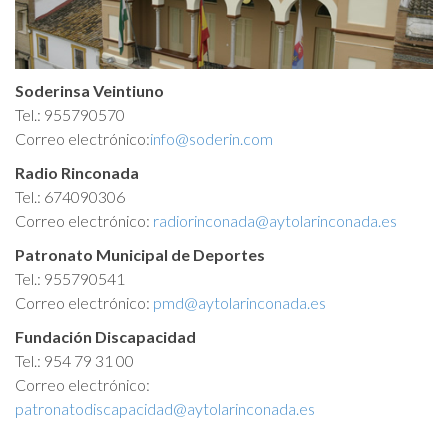
Canal Antifraude
Avisos legales
Soderinsa Veintiuno
Tel.: 955790570
Correo electrónico:
info@soderin.com
Política de Cookies
Radio Rinconada
Tel.: 674090306
Correo electrónico:
radiorinconada@aytolarinconada.es
Patronato Municipal de Deportes
Tel.: 955790541
Correo electrónico:
pmd@aytolarinconada.es
Fundación Discapacidad
Tel.: 954 79 31 00
Correo electrónico:
patronatodiscapacidad@aytolarinconada.es