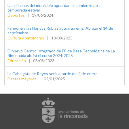
Las piscinas del municipio aguardan el comienzo de la
temporada estival
Deportes
|
19/06/2024
Fangoria y las Nancys Rubias actuarán en El Abrazo el 14 de
septiembre
Cultura y patrimonio
|
18/08/2025
El nuevo Centro Integrado de FP de Base Tecnológica de La
Rinconada abrirá el curso 2024-2025
Educación
|
08/08/2023
La Cabalgata de Reyes será la tarde del 4 de enero
Fiestas mayores
|
02/01/2025