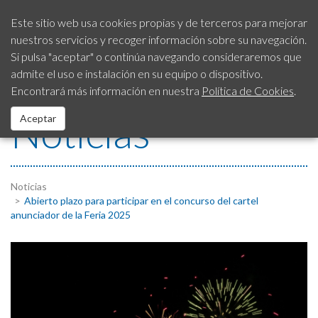
Introduzca
Este sitio web usa cookies propias y de terceros para mejorar
texto
nuestros servicios y recoger información sobre su navegación.
Ciudad
a
Si pulsa "aceptar" o continúa navegando consideraremos que
buscar
SAC
Servicio de Atención a
954 792 413
admite el uso e instalación en su equipo o dispositivo.
la Ciudadanía
Ayuntamiento
Encontrará más información en nuestra
Política de Cookies
.
Noticias
Aceptar
Noticias
Sede Electrónica
Noticias
Abierto plazo para participar en el concurso del cartel
Fondos EUROPEOS
anunciador de la Feria 2025
Servicios
Contacto