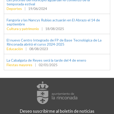
temporada estival
Deportes
|
19/06/2024
Fangoria y las Nancys Rubias actuarán en El Abrazo el 14 de
septiembre
Cultura y patrimonio
|
18/08/2025
El nuevo Centro Integrado de FP de Base Tecnológica de La
Rinconada abrirá el curso 2024-2025
Educación
|
08/08/2023
La Cabalgata de Reyes será la tarde del 4 de enero
Fiestas mayores
|
02/01/2025
Deseo suscribirme al boletín de noticias