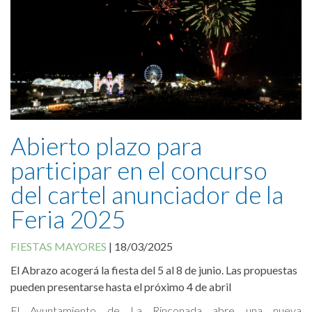
Canal Antifraude
Avisos legales
Política de Cookies
Abierto plazo para
participar en el concurso
del cartel anunciador de la
Feria 2025
FIESTAS MAYORES
|
18/03/2025
El Abrazo acogerá la fiesta del 5 al 8 de junio. Las propuestas
pueden presentarse hasta el próximo 4 de abril
El Ayuntamiento de La Rinconada abre una nueva