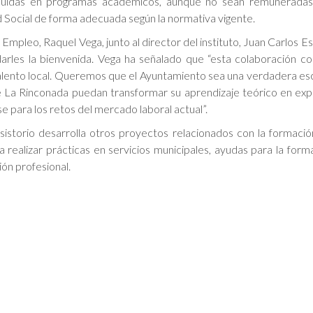
cluidas en programas académicos, aunque no sean remunerada
ad Social de forma adecuada según la normativa vigente.
Empleo, Raquel Vega, junto al director del instituto, Juan Carlos E
darles la bienvenida. Vega ha señalado que “esta colaboración co
talento local. Queremos que el Ayuntamiento sea una verdadera es
de La Rinconada puedan transformar su aprendizaje teórico en exp
se para los retos del mercado laboral actual”.
istorio desarrolla otros proyectos relacionados con la formaci
 realizar prácticas en servicios municipales, ayudas para la form
ión profesional.