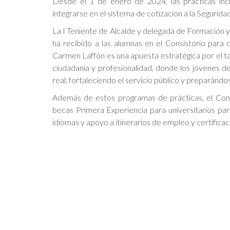
Desde el 1 de enero de 2024, las prácticas in
integrarse en el sistema de cotización a la Segurid
La I Teniente de Alcalde y delegada de Formación y 
ha recibido a las alumnas en el Consistorio para 
Carmen Laffón es una apuesta estratégica por el 
ciudadanía y profesionalidad, donde los jóvenes 
real, fortaleciendo el servicio público y preparándo
Además de estos programas de prácticas, el Cons
becas Primera Experiencia para universitarios para
idiomas y apoyo a itinerarios de empleo y certificac