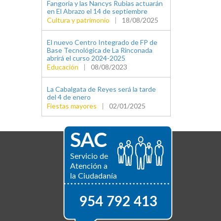
Fangoria y las Nancys Rubias actuarán
en El Abrazo el 14 de septiembre
Cultura y patrimonio
|
18/08/2025
El nuevo Centro Integrado de FP de
Base Tecnológica de La Rinconada
abrirá el curso 2024-2025
Educación
|
08/08/2023
La Cabalgata de Reyes será la tarde
del 4 de enero
Fiestas mayores
|
02/01/2025