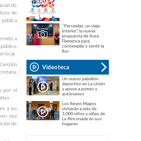
 acuerdo
tivos de
 pública
“Perseidas, un viaje
interior”, la nueva
propuesta de Aura
ermite a
Flamenca para
público,
contemplar y sentir la
lluv
n local.
Gestión
Videoteca
retaría,
Un nuevo pabellón
deportivo en La Unión
y apoyo a pymes y
s por el
autónomos
tivo.
Los Reyes Magos
en a los
visitarán a más de
3.000 niños y niñas de
uyen una
La Rinconada en sus
sición de
hogares