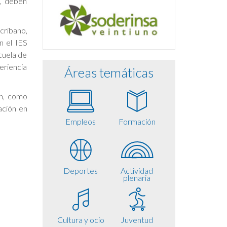
s, deben
scribano,
n el IES
cuela de
eriencia
Áreas temáticas
ón, como
ación en
Empleos
Formación
Deportes
Actividad
plenaria
Cultura y ocio
Juventud