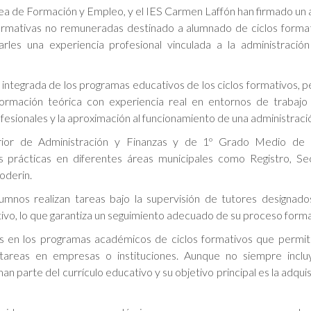
rea de Formación y Empleo, y el IES Carmen Laffón han firmado un
ormativas no remuneradas destinado a alumnado de ciclos forma
arles una experiencia profesional vinculada a la administración
 integrada de los programas educativos de los ciclos formativos, p
ormación teórica con experiencia real en entornos de trabajo 
esionales y la aproximación al funcionamiento de una administració
ior de Administración y Finanzas y de 1º Grado Medio de 
s prácticas en diferentes áreas municipales como Registro, Sec
oderin.
umnos realizan tareas bajo la supervisión de tutores designado
vo, lo que garantiza un seguimiento adecuado de su proceso forma
as en los programas académicos de ciclos formativos que permit
 tareas en empresas o instituciones. Aunque no siempre incl
n parte del currículo educativo y su objetivo principal es la adqui