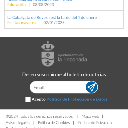
Educación
|
08/08/2023
La Cabalgata de Reyes será la tarde del 4 de enero
Fiestas mayores
|
02/01/2025
Deseo suscribirme al boletín de noticias
Suscribirse
Acepto
Política de Protección de Datos
®2024 Todos los derechos reservados
|
Mapa web
|
Avisos legales
|
Política de Cookies
|
Política de Privacidad
|