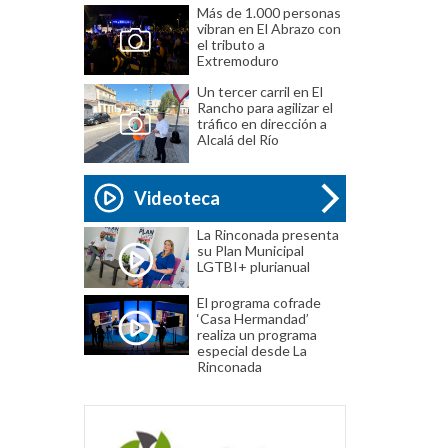
Más de 1.000 personas
vibran en El Abrazo con
el tributo a
Extremoduro
Un tercer carril en El
Rancho para agilizar el
tráfico en dirección a
Alcalá del Río
Videoteca
La Rinconada presenta
su Plan Municipal
LGTBI+ plurianual
El programa cofrade
‘Casa Hermandad’
realiza un programa
especial desde La
Rinconada