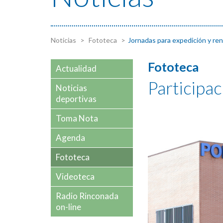
Noticias
Fototeca
Jornadas para expedición y re
Fototeca
Actualidad
Participa
Noticias
deportivas
Toma Nota
Agenda
Fototeca
Videoteca
Radio Rinconada
on-line