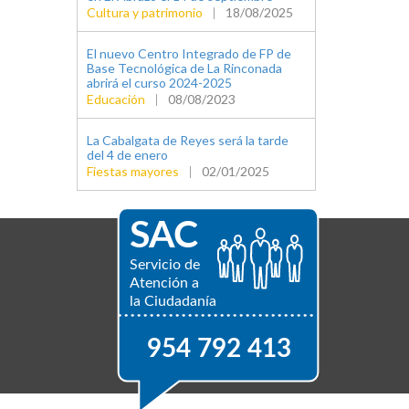
Cultura y patrimonio
|
18/08/2025
El nuevo Centro Integrado de FP de
Base Tecnológica de La Rinconada
abrirá el curso 2024-2025
Educación
|
08/08/2023
La Cabalgata de Reyes será la tarde
del 4 de enero
Fiestas mayores
|
02/01/2025