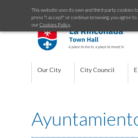
This website uses its own and third-party cookies t
press "I accept" or continue browsing, you agree to
our
Cookies Policy
.
Our City
City Council
E
Ayuntamient