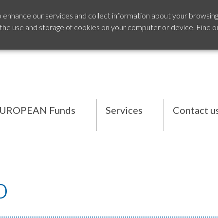
o enhance our services and collect information about your browsing
 the use and storage of cookies on your computer or device. Find o
UROPEAN Funds
Services
Contact u
o