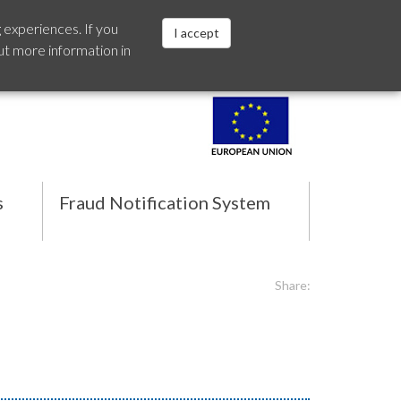
 experiences. If you
I accept
ut more information in
Español
s
Fraud Notification System
Share: