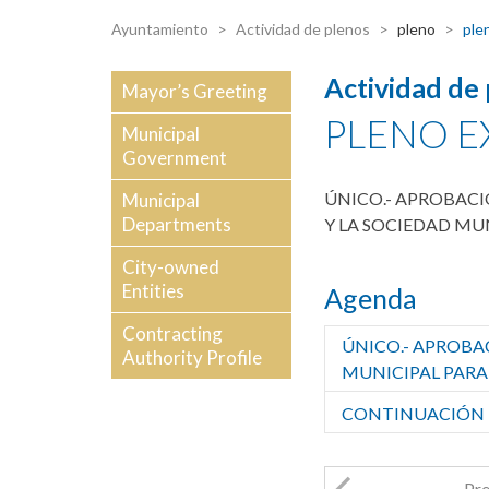
Ayuntamiento
Actividad de plenos
pleno
plen
Actividad de
Mayor’s Greeting
PLENO E
Municipal
Government
ÚNICO.- APROBAC
Municipal
Departments
Y LA SOCIEDAD MUN
City-owned
Entities
Agenda
Contracting
ÚNICO.- APROBA
Authority Profile
MUNICIPAL PARA
CONTINUACIÓN P
Pre