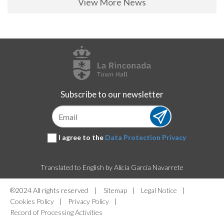
View More News
Subscribe to our newsletter
Subscribe
I agree to the
Data Protection Privacy
Translated to English by Alicia García Navarrete
®2024 All rights reserved
|
Sitemap
|
Legal Notice
|
Cookies Policy
|
Privacy Policy
|
Record of Processing Activities