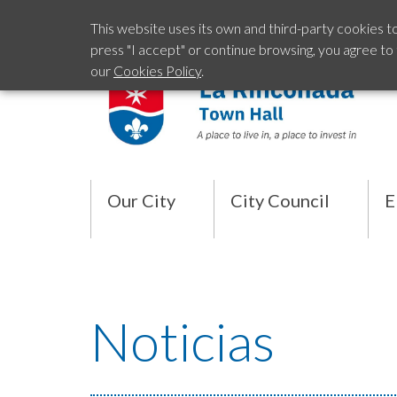
This website uses its own and third-party cookies t
press "I accept" or continue browsing, you agree to
our
Cookies Policy
.
Our City
City Council
E
Noticias