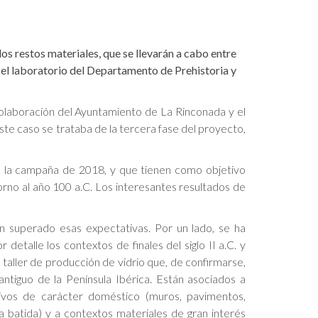
os restos materiales, que se llevarán a cabo entre
el laboratorio del Departamento de Prehistoria y
 colaboración del Ayuntamiento de La Rinconada y el
e caso se trataba de la tercera fase del proyecto,
en la campaña de 2018, y que tienen como objetivo
orno al año 100 a.C. Los interesantes resultados de
n superado esas expectativas. Por un lado, se ha
etalle los contextos de finales del siglo II a.C. y
taller de producción de vidrio que, de confirmarse,
ntiguo de la Península Ibérica. Están asociados a
ivos de carácter doméstico (muros, pavimentos,
a batida) y a contextos materiales de gran interés