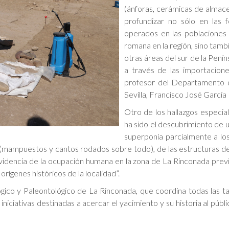
(ánforas, cerámicas de almace
profundizar no sólo en las 
operados en las poblaciones 
romana en la región, sino tamb
otras áreas del sur de la Pení
a través de las importaciones
profesor del Departamento d
Sevilla, Francisco José García
Otro de los hallazgos especi
ha sido el descubrimiento de 
superponía parcialmente a lo
mampuestos y cantos rodados sobre todo), de las estructuras de fi
evidencia de la ocupación humana en la zona de La Rinconada previ
rígenes históricos de la localidad”.
co y Paleontológico de La Rinconada, que coordina todas las tare
niciativas destinadas a acercar el yacimiento y su historia al públ