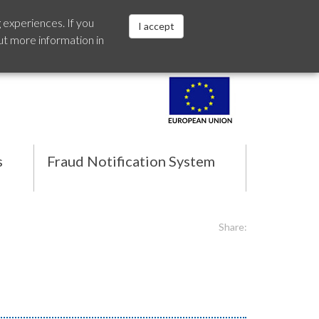
 experiences. If you
I accept
ut more information in
Español
s
Fraud Notification System
Share: