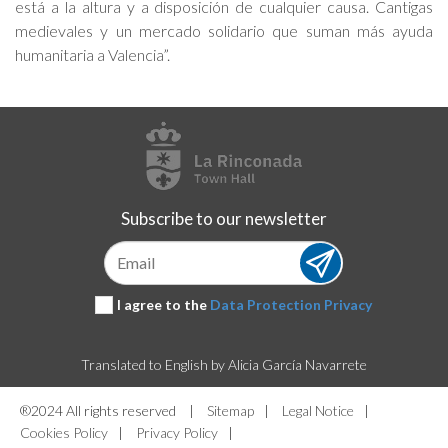
está a la altura y a disposición de cualquier causa. Cantigas
medievales y un mercado solidario que suman más ayuda
humanitaria a Valencia”.
Subscribe to our newsletter
Subscribe
I agree to the
Data Protection Privacy
Translated to English by Alicia García Navarrete
®2024 All rights reserved
|
Sitemap
|
Legal Notice
|
Cookies Policy
|
Privacy Policy
|