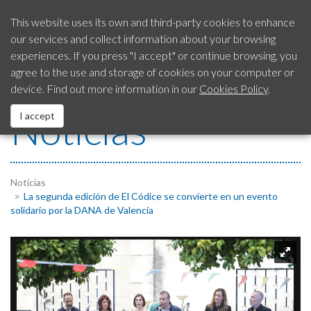
This website uses its own and third-party cookies to enhance
our services and collect information about your browsing
Our City
experiences. If you press "I accept" or continue browsing, you
SAC
Citizen’s Advice
954 792 413
agree to the use and storage of cookies on your computer or
Service
device. Find out more information in our
Cookies Policy
.
City Council
Noticias
I accept
EUROPEAN Funds
Services
Noticias
La segunda edición de El Códice se convierte en un evento
solidario por la DANA de Valencia
Contact us
Fraud Notification System
Legal Notice