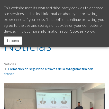
This website uses its own and third-party cookies to enhance
our services and collect information about your browsing
Our City
experiences. If you press "I accept" or continue browsing, you
SAC
Citizen’s Advice
954 792 413
agree to the use and storage of cookies on your computer or
Service
device. Find out more information in our
Cookies Policy
.
City Council
Noticias
I accept
EUROPEAN Funds
Services
Noticias
Formación en seguridad a través de la fotogrametría con
drones
Contact us
Fraud Notification System
Legal Notice