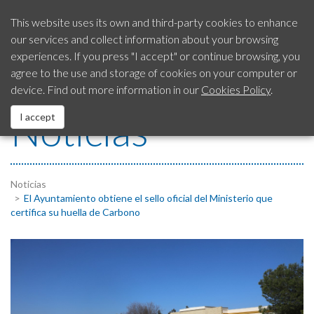
This website uses its own and third-party cookies to enhance
our services and collect information about your browsing
Our City
experiences. If you press "I accept" or continue browsing, you
SAC
Citizen’s Advice
954 792 413
agree to the use and storage of cookies on your computer or
Service
device. Find out more information in our
Cookies Policy
.
City Council
Noticias
I accept
EUROPEAN Funds
Services
Noticias
El Ayuntamiento obtiene el sello oficial del Ministerio que
certifica su huella de Carbono
Contact us
Fraud Notification System
Legal Notice