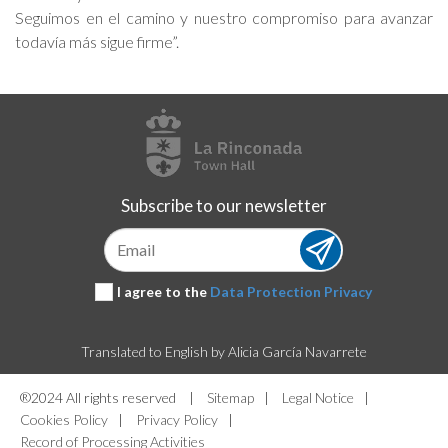
Seguimos en el camino y nuestro compromiso para avanzar
todavía más sigue firme”.
Subscribe to our newsletter
Subscribe
I agree to the
Data Protection Privacy
Translated to English by Alicia García Navarrete
®2024 All rights reserved
|
Sitemap
|
Legal Notice
|
Cookies Policy
|
Privacy Policy
|
Record of Processing Activities