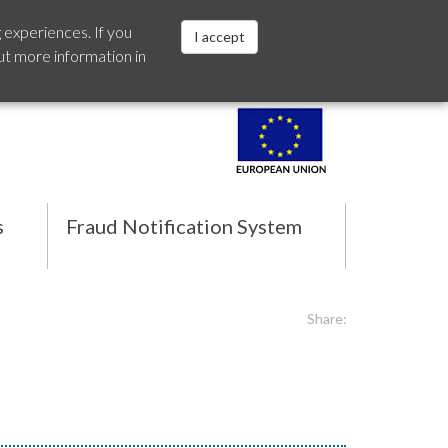
 experiences. If you
I accept
ut more information in
Español
s
Fraud Notification System
Share: