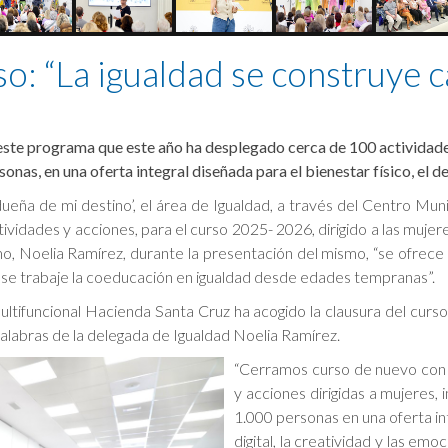
so: “La igualdad se construye c
 este programa que este año ha desplegado cerca de 100 actividades
as, en una oferta integral diseñada para el bienestar físico, el des
dueña de mi destino’, el área de Igualdad, a través del Centro Mun
vidades y acciones, para el curso 2025- 2026, dirigido a las mujere
mo, Noelia Ramírez, durante la presentación del mismo, “se ofrece 
y se trabaje la coeducación en igualdad desde edades tempranas”.
ltifuncional Hacienda Santa Cruz ha acogido la clausura del curso, 
 palabras de la delegada de Igualdad Noelia Ramírez.
“Cerramos curso de nuevo con 
y acciones dirigidas a mujeres,
1.000 personas en una oferta int
digital, la creatividad y las em