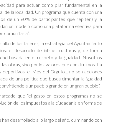
pacidad para actuar como pilar fundamental en la
ial de la localidad. Un programa que cuenta con una
amos de un 80% de participantes que repiten) y la
lidan un modelo como una plataforma efectiva para
ón comunitaria”.
allá de los talleres, la estrategia del Ayuntamiento
ios: el desarrollo de infraestructuras y, de forma
iedad basada en el respeto y la igualdad. Nosotros
 las obras, sino por los valores que construimos. La
es deportivos, el Mes del Orgullo… no son acciones
erada de una política que busca cimentar la igualdad
convirtiendo a un pueblo grande en un gran pueblo”.
emarcado que “el gasto en estos programas no se
lución de los impuestos a la ciudadanía en forma de
e han desarrollado a lo largo del año, culminando con