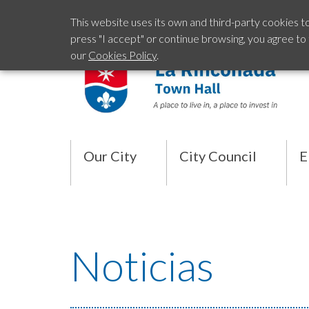
This website uses its own and third-party cookies t
press "I accept" or continue browsing, you agree to
our
Cookies Policy
.
Our City
City Council
E
Noticias