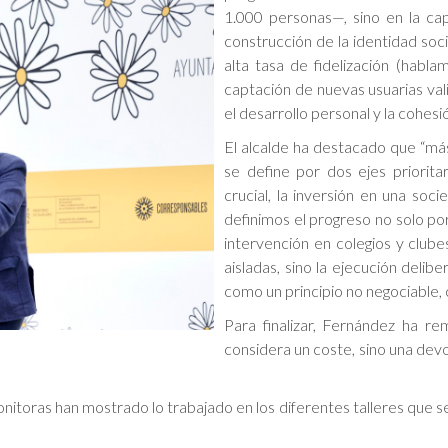
1.000 personas—, sino en la ca
construcción de la identidad soc
alta tasa de fidelización (habl
captación de nuevas usuarias va
el desarrollo personal y la cohesi
El alcalde ha destacado que “más 
se define por dos ejes prioritar
crucial, la inversión en una soc
definimos el progreso no solo por
intervención en colegios y club
aisladas, sino la ejecución delib
como un principio no negociable, 
Para finalizar, Fernández ha r
considera un coste, sino una devo
onitoras han mostrado lo trabajado en los diferentes talleres que s