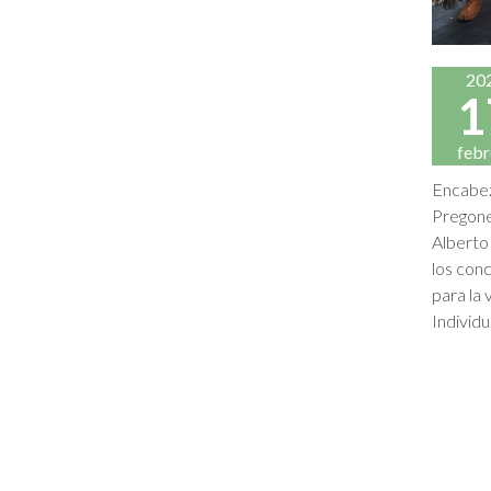
20
1
febr
Encabez
Pregone
Alberto
los con
para la 
Individu