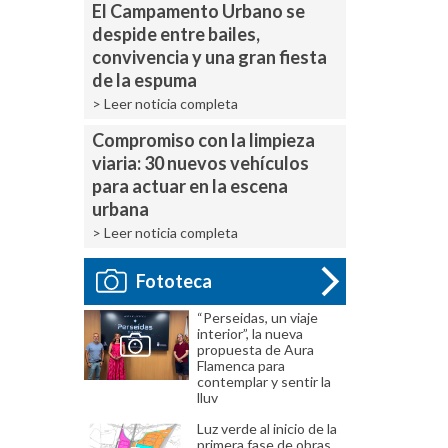
El Campamento Urbano se
despide entre bailes,
convivencia y una gran fiesta
de la espuma
> Leer noticia completa
Compromiso con la limpieza
viaria: 30 nuevos vehículos
para actuar en la escena
urbana
> Leer noticia completa
Fototeca
“Perseidas, un viaje
interior”, la nueva
propuesta de Aura
Flamenca para
contemplar y sentir la
lluv
Luz verde al inicio de la
primera fase de obras