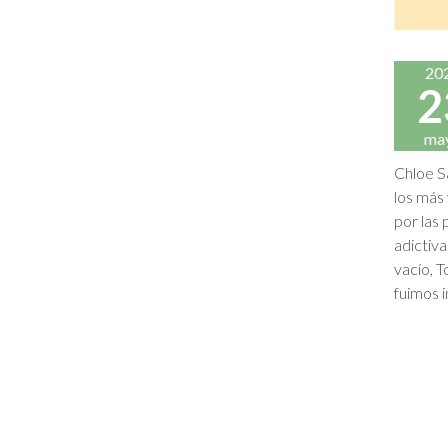
20
2
ma
Chloe Sa
los más
por las 
adictiv
vacío, 
fuimos i