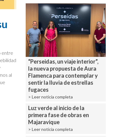
su
ó entre
ebilidad
“Perseidas, un viaje interior”,
y
la nueva propuesta de Aura
mos al
Flamenca para contemplar y
que
sentir la lluvia de estrellas
fugaces
> Leer noticia completa
Luz verde al inicio de la
primera fase de obras en
Majaravique
> Leer noticia completa