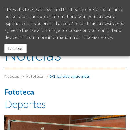
This website uses its own and third-party cookies to enhance
our services and collect information about your browsing
Our City
experiences. If you press "I accept" or continue browsing, you
SAC
Citizen’s Advice
954 792 413
agree to the use and storage of cookies on your computer or
Service
device. Find out more information in our
Cookies Policy
.
City Council
Noticias
I accept
EUROPEAN Funds
Services
Noticias
Fototeca
6-1: La vida sigue igual
Fototeca
Contact us
Deportes
Fraud Notification System
Legal Notice