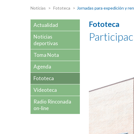
Noticias
Fototeca
Jornadas para expedición y re
Fototeca
Actualidad
Participa
Noticias
deportivas
Toma Nota
Agenda
Fototeca
Videoteca
Radio Rinconada
on-line