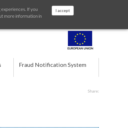
 experiences. If you
I accept
ut more information in
Español
s
Fraud Notification System
Share: