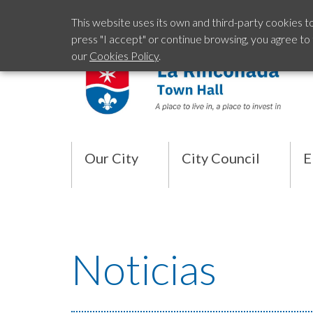
This website uses its own and third-party cookies t
press "I accept" or continue browsing, you agree to
our
Cookies Policy
.
Our City
City Council
E
Noticias